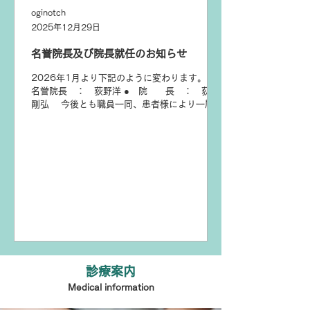
oginotch
2025年12月29日
名誉院長及び院長就任のお知らせ
2026年1月より下記のように変わります。 ●
名誉院長 ： 荻野洋 ● 院 長 ： 荻野
剛弘 今後とも職員一同、患者様により一層信
頼されるクリニックを目指してまいりますので
宜しくお願い致します。 ホームページの医院概
要については後日記載変更致します。ご迷惑を
お掛け致します。
診療案内
Medical information